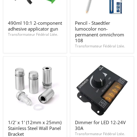
490ml
Pencil
490ml 10:1 2-component
Pencil - Staedtler
10:1
-
adhesive applicator gun
lumocolor non-
2-
Staedtler
component
lumocolor
permanent omnichrom
Transformateur Fédéral Ltée.
adhesive
non-
108
applicator
permanent
Transformateur Fédéral Ltée.
gun
omnichrom
108
1/2'
Dimmer
1/2' x 1' (12mm x 25mm)
Dimmer for LED 12-24V
x
for
Stainless Steel Wall Panel
30A
1'
LED
(12mm
12-
Bracket
Transformateur Fédéral Ltée.