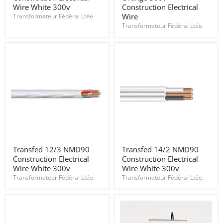
Construction
Orange
Wire White 300v
Construction Electrical
Electrical
300v
Wire
Transformateur Fédéral Ltée.
Wire
Construction
Transformateur Fédéral Ltée.
White
Electrical
300v
Wire
Transfed
Transfed
Transfed 12/3 NMD90
Transfed 14/2 NMD90
12/3
14/2
Construction Electrical
Construction Electrical
NMD90
NMD90
Construction
Construction
Wire White 300v
Wire White 300v
Electrical
Electrical
Transformateur Fédéral Ltée.
Transformateur Fédéral Ltée.
Wire
Wire
White
White
300v
300v