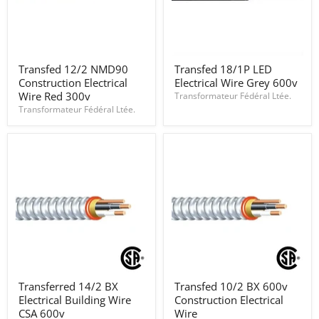
Transfed
Transfed
Transfed 12/2 NMD90
Transfed 18/1P LED
12/2
18/1P
Construction Electrical
Electrical Wire Grey 600v
NMD90
LED
Construction
Electrical
Wire Red 300v
Transformateur Fédéral Ltée.
Electrical
Wire
Transformateur Fédéral Ltée.
Wire
Grey
Red
600v
300v
Transferred
Transfed
Transferred 14/2 BX
Transfed 10/2 BX 600v
14/2
10/2
Electrical Building Wire
Construction Electrical
BX
BX
Electrical
600v
CSA 600v
Wire