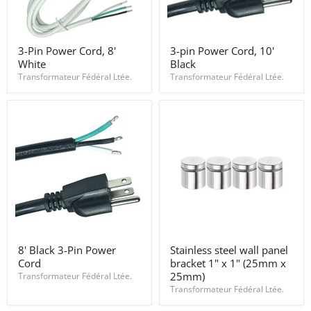
3-
3-
3-Pin Power Cord, 8'
3-pin Power Cord, 10'
Pin
pin
White
Black
Power
Power
Cord,
Cord,
Transformateur Fédéral Ltée.
Transformateur Fédéral Ltée.
8'
10'
White
Black
8'
Stainless
8' Black 3-Pin Power
Stainless steel wall panel
Black
steel
Cord
bracket 1" x 1" (25mm x
3-
wall
Pin
panel
25mm)
Transformateur Fédéral Ltée.
Power
bracket
Transformateur Fédéral Ltée.
Cord
1"
x