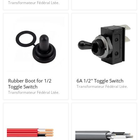
x
24V
Transformateur Fédéral Ltée.
25mm)
30A
Stainless
Steel
Wall
Panel
Bracket
Rubber
6A
Rubber Boot for 1/2
6A 1/2'' Toggle Switch
Boot
1/2''
Toggle Switch
for
Toggle
Transformateur Fédéral Ltée.
1/2
Switch
Transformateur Fédéral Ltée.
Toggle
Switch