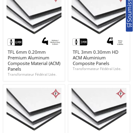
TFL
TFL
TFL 6mm 0.20mm
TFL 3mm 0.30mm HD
6mm
3mm
Premium Aluminum
ACM Aluminium
0.20mm
0.30mm
Premium
HD
Composite Material (ACM)
Composite Panels
Aluminum
ACM
Panels
Transformateur Fédéral Ltée.
Composite
Aluminium
Transformateur Fédéral Ltée.
Material
Composite
(ACM)
Panels
Panels