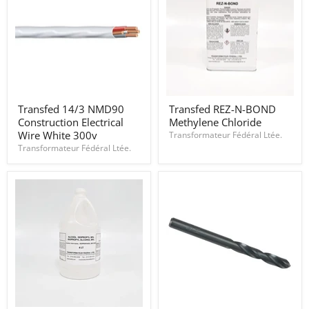
Transfed
Transfed
Transfed 14/3 NMD90
Transfed REZ-N-BOND
14/3
REZ-
Construction Electrical
Methylene Chloride
NMD90
N-
Construction
BOND
Wire White 300v
Transformateur Fédéral Ltée.
Electrical
Methylene
Transformateur Fédéral Ltée.
Wire
Chloride
White
300v