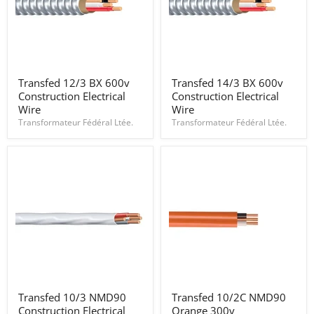
Transfed
Transfed
Transfed 12/3 BX 600v
Transfed 14/3 BX 600v
12/3
14/3
Construction Electrical
Construction Electrical
BX
BX
600v
600v
Wire
Wire
Construction
Construction
Transformateur Fédéral Ltée.
Transformateur Fédéral Ltée.
Electrical
Electrical
Wire
Wire
Transfed
Transfed
Transfed 10/3 NMD90
Transfed 10/2C NMD90
10/3
10/2C
Construction Electrical
Orange 300v
NMD90
NMD90