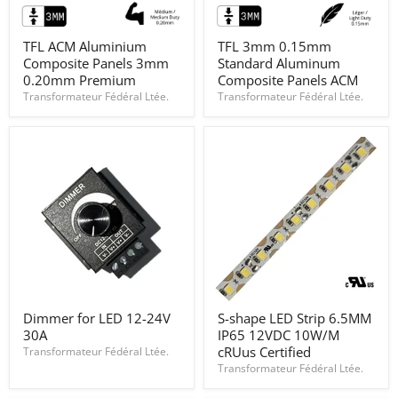
TFL
TFL
TFL ACM Aluminium
TFL 3mm 0.15mm
ACM
3mm
Composite Panels 3mm
Standard Aluminum
Aluminium
0.15mm
Composite
Standard
0.20mm Premium
Composite Panels ACM
Panels
Aluminum
Transformateur Fédéral Ltée.
Transformateur Fédéral Ltée.
3mm
Composite
0.20mm
Panels
Premium
ACM
Dimmer
S-
Dimmer for LED 12-24V
S-shape LED Strip 6.5MM
for
shape
30A
IP65 12VDC 10W/M
LED
LED
12-
Strip
cRUus Certified
Transformateur Fédéral Ltée.
24V
6.5MM
Transformateur Fédéral Ltée.
30A
IP65
12VDC