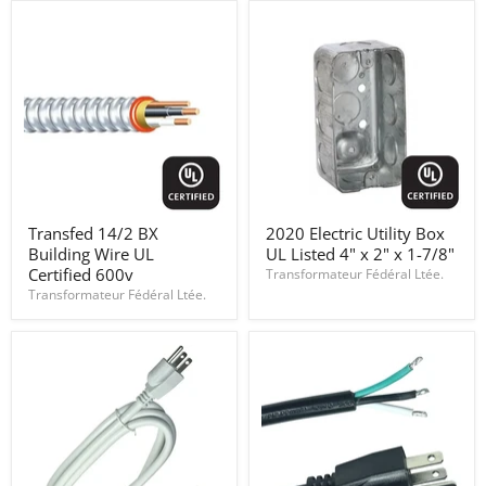
10W/M
cRUus
Certified
Transfed
2020
Transfed 14/2 BX
2020 Electric Utility Box
14/2
Electric
Building Wire UL
UL Listed 4" x 2" x 1-7/8"
BX
Utility
Building
Box
Certified 600v
Transformateur Fédéral Ltée.
Wire
UL
Transformateur Fédéral Ltée.
UL
Listed
Certified
4"
600v
x
2"
x
1-
7/8"