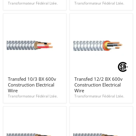
Building
Construction
Transformateur Fédéral Ltée.
Transformateur Fédéral Ltée.
Wire
Electrical
CSA
Wire
600v
Transfed
Transfed
Transfed 10/3 BX 600v
Transfed 12/2 BX 600v
10/3
12/2
Construction Electrical
Construction Electrical
BX
BX
600v
600v
Wire
Wire
Construction
Construction
Transformateur Fédéral Ltée.
Transformateur Fédéral Ltée.
Electrical
Electrical
Wire
Wire