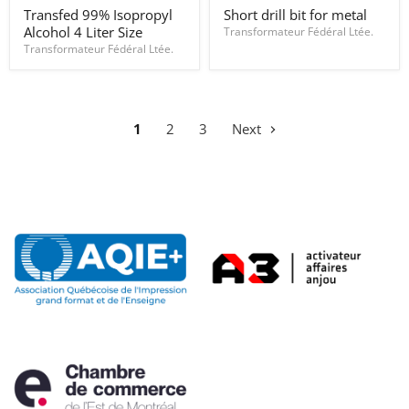
Transfed
Short
Transfed 99% Isopropyl
Short drill bit for metal
99%
drill
Alcohol 4 Liter Size
Isopropyl
bit
Transformateur Fédéral Ltée.
Alcohol
for
Transformateur Fédéral Ltée.
4
metal
Liter
Size
1
2
3
Next