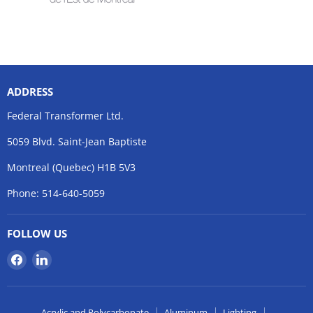
ADDRESS
Federal Transformer Ltd.
5059 Blvd. Saint-Jean Baptiste
Montreal (Quebec) H1B 5V3
Phone: 514-640-5059
FOLLOW US
Find
Find
us
us
on
on
Facebook
LinkedIn
Acrylic and Polycarbonate
Aluminum
Lighting