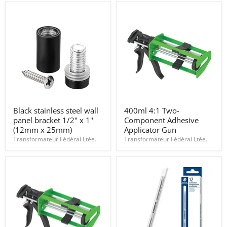
1"
(25mm
x
25mm)
Black
400ml
Black stainless steel wall
400ml 4:1 Two-
stainless
4:1
panel bracket 1/2" x 1"
Component Adhesive
steel
Two-
wall
Component
(12mm x 25mm)
Applicator Gun
panel
Adhesive
Transformateur Fédéral Ltée.
Transformateur Fédéral Ltée.
bracket
Applicator
1/2"
Gun
x
1"
(12mm
x
25mm)