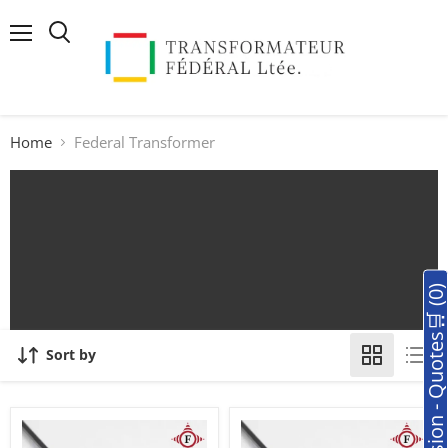
Menu
Search
Home
Federal Transformer
🛒Soumission - Quotes🛒 (0
Sort by